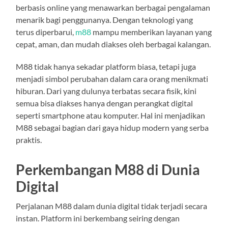
berbasis online yang menawarkan berbagai pengalaman
menarik bagi penggunanya. Dengan teknologi yang
terus diperbarui,
m88
mampu memberikan layanan yang
cepat, aman, dan mudah diakses oleh berbagai kalangan.
M88 tidak hanya sekadar platform biasa, tetapi juga
menjadi simbol perubahan dalam cara orang menikmati
hiburan. Dari yang dulunya terbatas secara fisik, kini
semua bisa diakses hanya dengan perangkat digital
seperti smartphone atau komputer. Hal ini menjadikan
M88 sebagai bagian dari gaya hidup modern yang serba
praktis.
Perkembangan M88 di Dunia
Digital
Perjalanan M88 dalam dunia digital tidak terjadi secara
instan. Platform ini berkembang seiring dengan