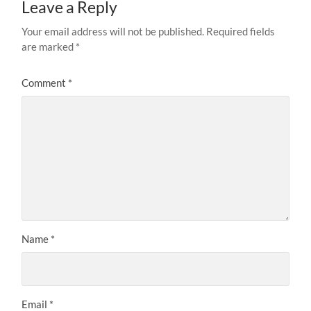
Leave a Reply
Your email address will not be published.
Required fields
are marked
*
Comment
*
Name
*
Email
*