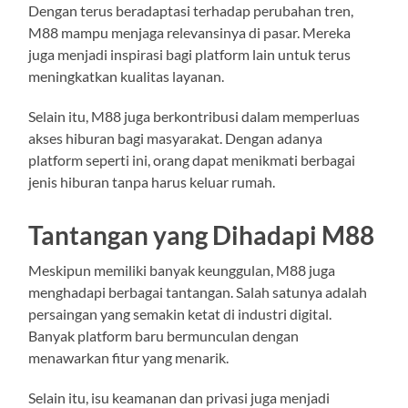
Dengan terus beradaptasi terhadap perubahan tren,
M88 mampu menjaga relevansinya di pasar. Mereka
juga menjadi inspirasi bagi platform lain untuk terus
meningkatkan kualitas layanan.
Selain itu, M88 juga berkontribusi dalam memperluas
akses hiburan bagi masyarakat. Dengan adanya
platform seperti ini, orang dapat menikmati berbagai
jenis hiburan tanpa harus keluar rumah.
Tantangan yang Dihadapi M88
Meskipun memiliki banyak keunggulan, M88 juga
menghadapi berbagai tantangan. Salah satunya adalah
persaingan yang semakin ketat di industri digital.
Banyak platform baru bermunculan dengan
menawarkan fitur yang menarik.
Selain itu, isu keamanan dan privasi juga menjadi